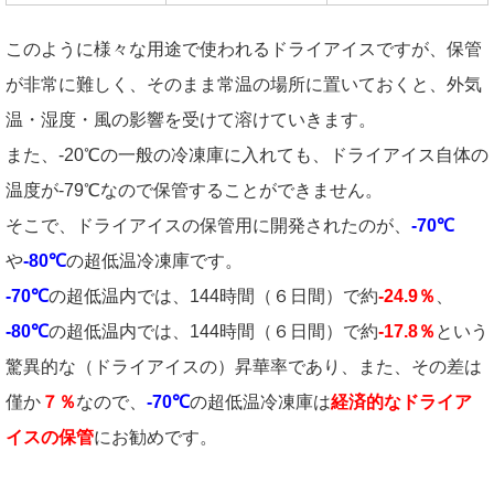
このように様々な用途で使われるドライアイスですが、保管
が非常に難しく、そのまま常温の場所に置いておくと、外気
温・湿度・風の影響を受けて溶けていきます。
また、-20℃の一般の冷凍庫に入れても、ドライアイス自体の
温度が-79℃なので保管することができません。
そこで、ドライアイスの保管用に開発されたのが、
-70℃
や
-80℃
の超低温冷凍庫です。
-70℃
の超低温内では、144時間（６日間）で約
-24.9％
、
-80℃
の超低温内では、144時間（６日間）で約
-17.8％
という
驚異的な（ドライアイスの）昇華率であり、また、その差は
僅か
７％
なので、
-70℃
の超低温冷凍庫は
経済的なドライア
イスの保管
にお勧めです。